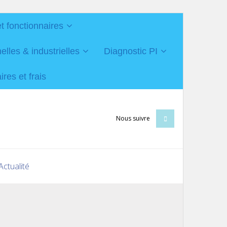
et fonctionnaires
les & industrielles
Diagnostic PI
res et frais
Nous suivre
Actualité