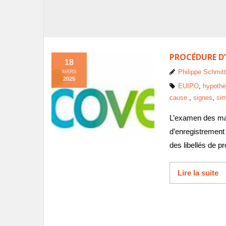
PROCÉDURE D’
18
Philippe Schmitt
MARS
2025
EUIPO
,
hypoth
cause.
,
signes
,
sim
L’examen des mar
d’enregistrement
des libellés de p
Lire la suite