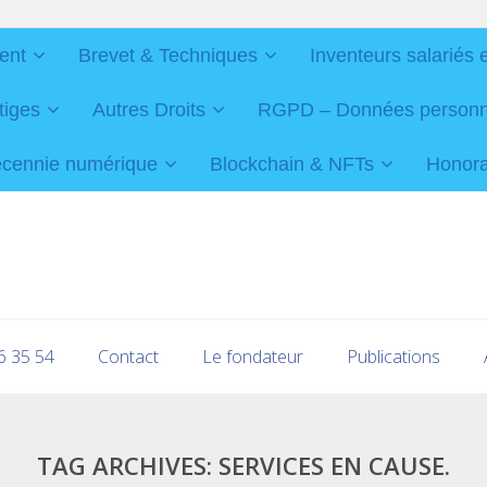
ent
Brevet & Techniques
Inventeurs salariés 
tiges
Autres Droits
RGPD – Données personnel
cennie numérique
Blockchain & NFTs
Honorai
16 35 54
Contact
Le fondateur
Publications
TAG ARCHIVES:
SERVICES EN CAUSE.