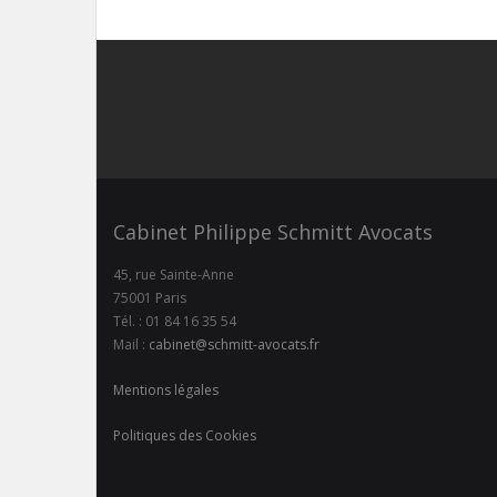
Cabinet Philippe Schmitt Avocats
45, rue Sainte-Anne
75001 Paris
Tél. : 01 84 16 35 54
Mail :
cabinet@schmitt-avocats.fr
Mentions légales
Politiques des Cookies