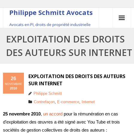
Philippe Schmitt Avocats
Avocats en PI, droits de propriété industrielle
45, rue Saint-Anne, 75001 Paris, +33 (0)1 84 16 35
EXPLOITATION DES DROITS
54
DES AUTEURS SUR INTERNET
Contact
Le fondateur
EXPLOITATION DES DROITS DES AUTEURS
26
SUR INTERNET
NOVEMBRE
Publications
2010
Philippe Schmitt
Actualité
Contrefaçon
,
E-commerce
,
Internet
25 novembre 2010
,
un accord
pour la rémunération en cas
d’exploitation des œuvres a été signé avec You Tube et trois
sociétés de gestion collectives de droits des auteurs :