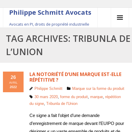
Philippe Schmitt Avocats
Avocats en PI, droits de propriété industrielle
45, rue Saint-Anne, 75001 Paris, +33 (0)1 84 16 35
TAG ARCHIVES:
TRIBUNLA DE
54
L’UNION
Contact
Le fondateur
LA NOTORIÉTÉ D’UNE MARQUE EST-ELLE
26
RÉPÉTITIVE ?
AVRIL
Publications
2022
Philippe Schmitt
Marque sur la forme du produit
30 mars 2020
,
forme du produit
,
marque
,
répétition
Actualité
du signe
,
Tribunla de l'Union
Ce signe a fait l’objet d’une demande
d’enregistrement de marque devant l’EUIPO pour
désigner « un vaste ensemble de produits et de