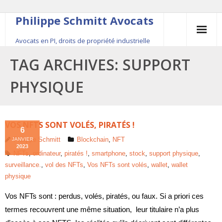
Philippe Schmitt Avocats
Avocats en PI, droits de propriété industrielle
45, rue Saint-Anne, 75001 Paris, +33 (0)1 84 16 35
TAG ARCHIVES:
SUPPORT
54
PHYSIQUE
Contact
Le fondateur
VOS NFTS SONT VOLÉS, PIRATÉS !
6
Philippe Schmitt
Blockchain
,
NFT
JANVIER
Publications
2023
NFTs
,
ordinateur
,
piratés !
,
smartphone
,
stock
,
support physique
,
surveillance.
,
vol des NFTs
,
Vos NFTs sont volés
,
wallet
,
wallet
Actualité
physique
Vos NFTs sont : perdus, volés, piratés, ou faux. Si a priori ces
termes recouvrent une même situation, leur titulaire n’a plus