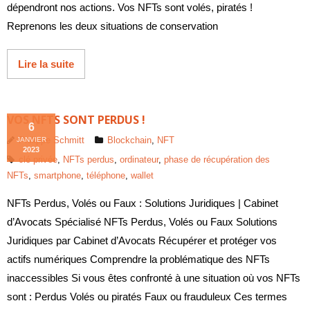
dépendront nos actions. Vos NFTs sont volés, piratés !
Reprenons les deux situations de conservation
Lire la suite
VOS NFTS SONT PERDUS !
6
Philippe Schmitt
Blockchain
,
NFT
JANVIER
2023
clé privée
,
NFTs perdus
,
ordinateur
,
phase de récupération des
NFTs
,
smartphone
,
téléphone
,
wallet
NFTs Perdus, Volés ou Faux : Solutions Juridiques | Cabinet
d’Avocats Spécialisé NFTs Perdus, Volés ou Faux Solutions
Juridiques par Cabinet d’Avocats Récupérer et protéger vos
actifs numériques Comprendre la problématique des NFTs
inaccessibles Si vous êtes confronté à une situation où vos NFTs
sont : Perdus Volés ou piratés Faux ou frauduleux Ces termes