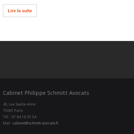
Lire la suite
Cabinet Philippe Schmitt Avocats
45, rue Sainte-Anne
75001 Paris
Tél. : 01 84 16 35 54
Mail :
cabinet@schmitt-avocats.fr