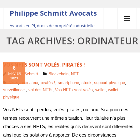
Philippe Schmitt Avocats
Avocats en PI, droits de propriété industrielle
45, rue Saint-Anne, 75001 Paris, +33 (0)1 84 16 35
TAG ARCHIVES:
ORDINATEUR
54
Contact
VOS NFTS SONT VOLÉS, PIRATÉS !
6
Philippe Schmitt
Blockchain
,
NFT
JANVIER
Le fondateur
2023
NFTs
,
ordinateur
,
piratés !
,
smartphone
,
stock
,
support physique
,
surveillance.
,
vol des NFTs
,
Vos NFTs sont volés
,
wallet
,
wallet
Publications
physique
Actualité
Vos NFTs sont : perdus, volés, piratés, ou faux. Si a priori ces
termes recouvrent une même situation, leur titulaire n’a plus
d’accès à ses NFTS, les réalités qu’ils décrivent sont différentes
ainsi que les solutions à apporter. De ces circonstances