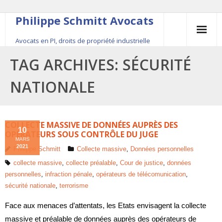
Philippe Schmitt Avocats
Avocats en PI, droits de propriété industrielle
45, rue Saint-Anne, 75001 Paris, +33 (0)1 84 16 35
TAG ARCHIVES:
SÉCURITÉ
54
NATIONALE
Contact
Le fondateur
COLLECTE MASSIVE DE DONNÉES AUPRÈS DES
10
OPÉRATEURS SOUS CONTRÔLE DU JUGE
MARS
Publications
2021
Philippe Schmitt
Collecte massive
,
Données personnelles
collecte massive
,
collecte préalable
,
Cour de justice
,
données
Actualité
personnelles
,
infraction pénale
,
opérateurs de télécomunication
,
sécurité nationale
,
terrorisme
Face aux menaces d’attentats, les Etats envisagent la collecte
massive et préalable de données auprès des opérateurs de