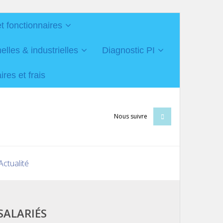
et fonctionnaires
les & industrielles
Diagnostic PI
res et frais
Nous suivre
Actualité
SALARIÉS