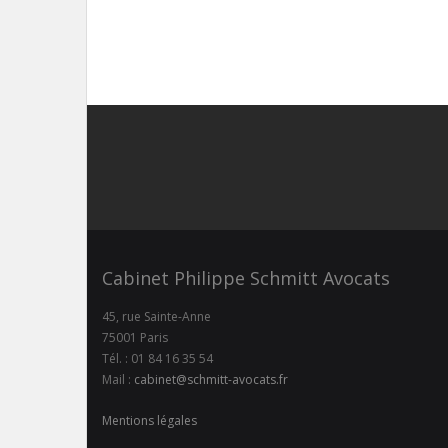
Cabinet Philippe Schmitt Avocats
45, rue Sainte-Anne
75001 Paris
Tél. : 01 84 16 35 54
Mail :
cabinet@schmitt-avocats.fr
Mentions légales