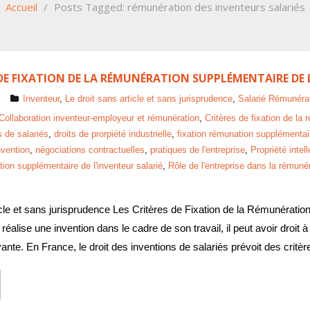
Accueil
/
Posts Tagged:
rémunération des inventeurs salariés
 DE FIXATION DE LA RÉMUNÉRATION SUPPLÉMENTAIRE DE 
Inventeur
,
Le droit sans article et sans jurisprudence
,
Salarié Rémunéra
Collaboration inventeur-employeur et rémunération
,
Critères de fixation de la
s de salariés
,
droits de prorpiété industrielle
,
fixation rémunation supplémentai
nvention
,
négociations contractuelles
,
pratiques de l'entreprise
,
Propriété intel
on supplémentaire de l'inventeur salarié
,
Rôle de l'entreprise dans la rémuné
icle et sans jurisprudence Les Critères de Fixation de la Rémunération
 réalise une invention dans le cadre de son travail, il peut avoir droi
vante. En France, le droit des inventions de salariés prévoit des critè