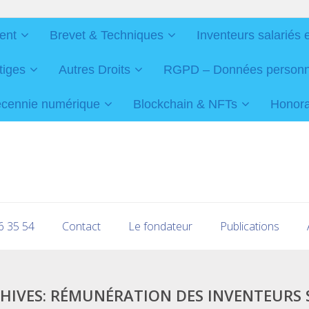
ent
Brevet & Techniques
Inventeurs salariés 
tiges
Autres Droits
RGPD – Données personnel
cennie numérique
Blockchain & NFTs
Honorai
16 35 54
Contact
Le fondateur
Publications
HIVES:
RÉMUNÉRATION DES INVENTEURS 