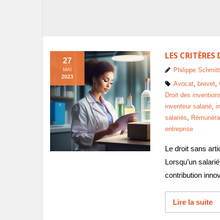
LES CRITÈRES
27
Philippe Schmitt
MAI
2023
Avocat
,
brevet
,
Droit des invention
inventeur salarié
,
i
salariés
,
Rémunérati
entreprise
Le droit sans art
Lorsqu’un salarié
contribution inno
Lire la suite