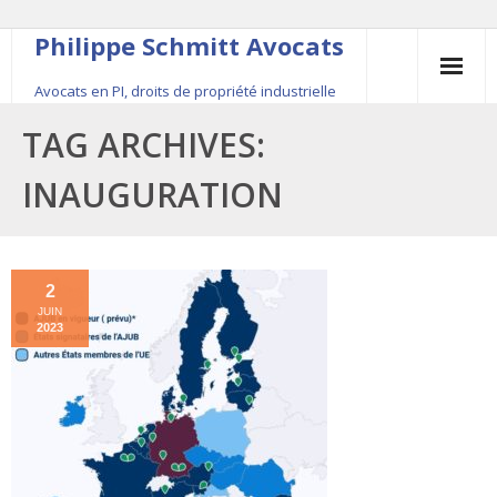
Philippe Schmitt Avocats
Avocats en PI, droits de propriété industrielle
45, rue Saint-Anne, 75001 Paris, +33 (0)1 84 16 35
TAG ARCHIVES:
54
INAUGURATION
Contact
Le fondateur
2
JUIN
Publications
2023
Actualité