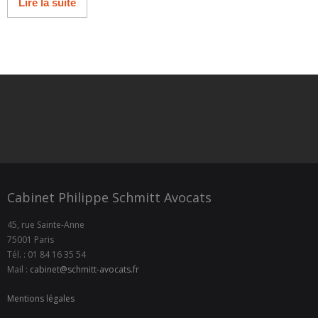
Lire la suite
Cabinet Philippe Schmitt Avocats
45, rue Sainte-Anne
75001 Paris
Tél. : 01 84 16 35 54
Mail :
cabinet@schmitt-avocats.fr
Mentions légales