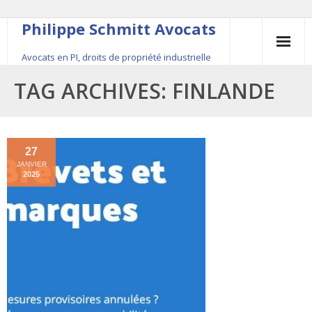
Philippe Schmitt Avocats
Avocats en PI, droits de propriété industrielle
45, rue Saint-Anne, 75001 Paris, +33 (0)1 84 16 35
TAG ARCHIVES:
FINLANDE
54
Contact
27
JANVIER
Le fondateur
2025
Publications
Actualité