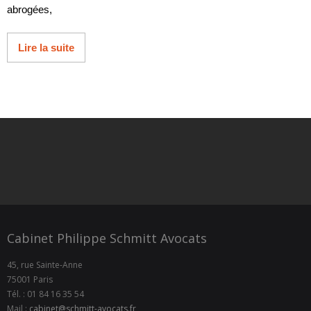
abrogées,
Lire la suite
Cabinet Philippe Schmitt Avocats
45, rue Sainte-Anne
75001 Paris
Tél. : 01 84 16 35 54
Mail :
cabinet@schmitt-avocats.fr