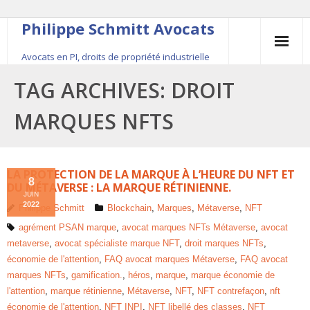
Philippe Schmitt Avocats
Avocats en PI, droits de propriété industrielle
45, rue Saint-Anne, 75001 Paris, +33 (0)1 84 16 35
TAG ARCHIVES:
DROIT
54
MARQUES NFTS
Contact
Le fondateur
LA PROTECTION DE LA MARQUE À L’HEURE DU NFT ET
8
DU MÉTAVERSE : LA MARQUE RÉTINIENNE.
JUIN
Publications
2022
Philippe Schmitt
Blockchain
,
Marques
,
Métaverse
,
NFT
agrément PSAN marque
,
avocat marques NFTs Métaverse
,
avocat
Actualité
metaverse
,
avocat spécialiste marque NFT
,
droit marques NFTs
,
économie de l'attention
,
FAQ avocat marques Métaverse
,
FAQ avocat
marques NFTs
,
gamification.
,
héros
,
marque
,
marque économie de
l'attention
,
marque rétinienne
,
Métaverse
,
NFT
,
NFT contrefaçon
,
nft
économie de l'attention
,
NFT INPI
,
NFT libellé des classes
,
NFT