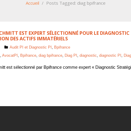
Accueil
/
Posts Tagged:
diag bpifrance
SCHMITT EST EXPERT SÉLECTIONNÉ POUR LE DIAGNOSTIC 
ION DES ACTIFS IMMATÉRIELS
Audit PI et Diagnostic PI
,
Bpifrance
,
AvocatPI
,
Bpifrance
,
diag bpifrance
,
Diag PI
,
diagnostic
,
diagnostic PI
,
Diag
tt est sélectionné par Bpifrance comme expert « Diagnostic Stratégie 