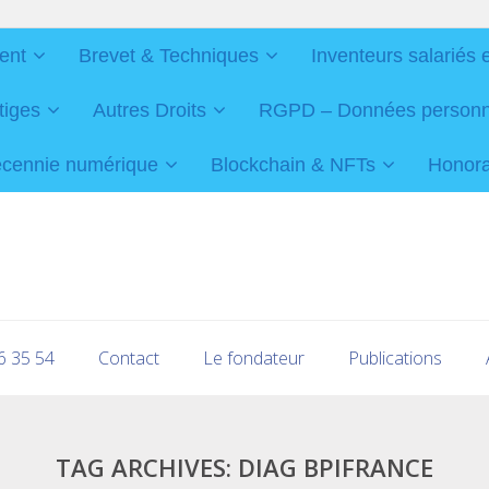
ent
Brevet & Techniques
Inventeurs salariés 
tiges
Autres Droits
RGPD – Données personnel
cennie numérique
Blockchain & NFTs
Honorai
16 35 54
Contact
Le fondateur
Publications
TAG ARCHIVES:
DIAG BPIFRANCE