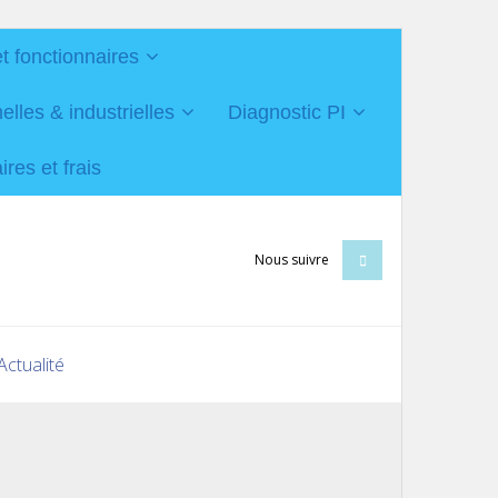
et fonctionnaires
les & industrielles
Diagnostic PI
res et frais
Nous suivre
Actualité