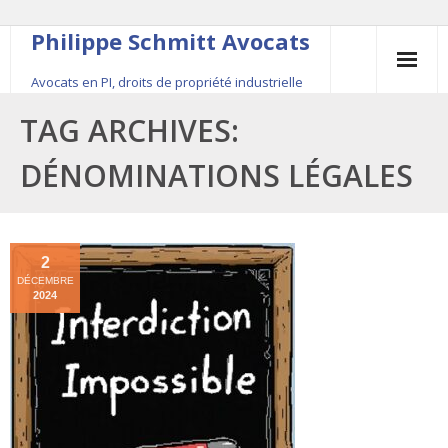
Philippe Schmitt Avocats
Avocats en PI, droits de propriété industrielle
45, rue Saint-Anne, 75001 Paris, +33 (0)1 84 16 35
TAG ARCHIVES:
54
DÉNOMINATIONS LÉGALES
Contact
Le fondateur
2
DÉCEMBRE
Publications
2024
Actualité