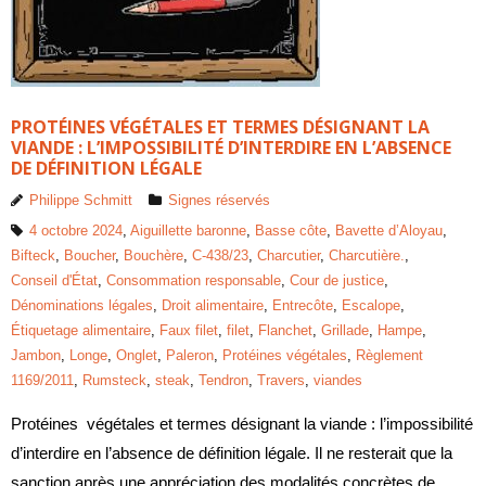
PROTÉINES VÉGÉTALES ET TERMES DÉSIGNANT LA
VIANDE : L’IMPOSSIBILITÉ D’INTERDIRE EN L’ABSENCE
DE DÉFINITION LÉGALE
Philippe Schmitt
Signes réservés
4 octobre 2024
,
Aiguillette baronne
,
Basse côte
,
Bavette d’Aloyau
,
Bifteck
,
Boucher
,
Bouchère
,
C-438/23
,
Charcutier
,
Charcutière.
,
Conseil d'État
,
Consommation responsable
,
Cour de justice
,
Dénominations légales
,
Droit alimentaire
,
Entrecôte
,
Escalope
,
Étiquetage alimentaire
,
Faux filet
,
filet
,
Flanchet
,
Grillade
,
Hampe
,
Jambon
,
Longe
,
Onglet
,
Paleron
,
Protéines végétales
,
Règlement
1169/2011
,
Rumsteck
,
steak
,
Tendron
,
Travers
,
viandes
Protéines végétales et termes désignant la viande : l’impossibilité
d’interdire en l’absence de définition légale. Il ne resterait que la
sanction après une appréciation des modalités concrètes de