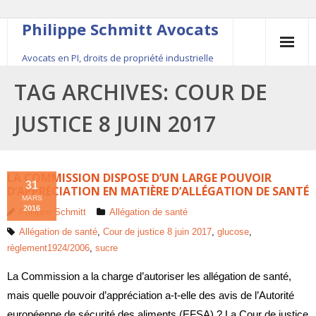
Philippe Schmitt Avocats
Avocats en PI, droits de propriété industrielle
45, rue Saint-Anne, 75001 Paris, +33 (0)1 84 16 35
TAG ARCHIVES:
COUR DE
54
JUSTICE 8 JUIN 2017
Contact
Le fondateur
LA COMMISSION DISPOSE D’UN LARGE POUVOIR
31
D’APPRÉCIATION EN MATIÈRE D’ALLÉGATION DE SANTÉ
MARS
Publications
2016
Philippe Schmitt
Allégation de santé
Allégation de santé
,
Cour de justice 8 juin 2017
,
glucose
,
Actualité
règlement1924/2006
,
sucre
La Commission a la charge d’autoriser les allégation de santé,
mais quelle pouvoir d’appréciation a-t-elle des avis de l’Autorité
européenne de sécurité des aliments (EFSA) ? La Cour de justice