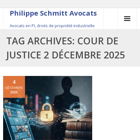
Philippe Schmitt Avocats
Avocats en PI, droits de propriété industrielle
45, rue Saint-Anne, 75001 Paris, +33 (0)1 84 16 35
TAG ARCHIVES:
COUR DE
54
JUSTICE 2 DÉCEMBRE 2025
Contact
Le fondateur
4
DÉCEMBRE
Publications
2025
Actualité