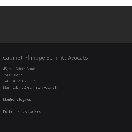
Cabinet Philippe Schmitt Avocats
45, rue Sainte-Anne
75001 Paris
Tél. : 01 84 16 35 54
Mail :
cabinet@schmitt-avocats.fr
Mentions légales
Politiques des Cookies
.