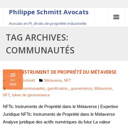
Philippe Schmitt Avocats
Avocats en PI, droits de propriété industrielle
45, rue Saint-Anne, 75001 Paris, +33 (0)1 84 16 35
TAG ARCHIVES:
54
COMMUNAUTÉS
Contact
Le fondateur
LE NFT INSTRUMENT DE PROPRIÉTÉ DU MÉTAVERSE
20
Philippe Schmitt
Métaverse
,
NFT
MAI
Publications
2022
Avocat
,
communautés
,
gamification.
,
gouvernance
,
Métaverse
,
NFT
,
token de gourvernance
Actualité
NFTs: Instruments de Propriété dans le Métaverse | Expertise
Juridique NFTs: Instruments de Propriété dans le Métaverse
Analyse juridique des actifs numériques du futur La valeur