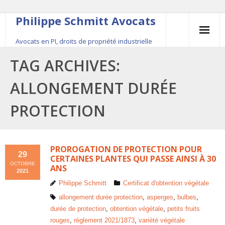
Philippe Schmitt Avocats
Avocats en PI, droits de propriété industrielle
45, rue Saint-Anne, 75001 Paris, +33 (0)1 84 16 35
TAG ARCHIVES:
54
ALLONGEMENT DURÉE
Contact
PROTECTION
Le fondateur
Publications
PROROGATION DE PROTECTION POUR
29
CERTAINES PLANTES QUI PASSE AINSI À 30
OCTOBRE
ANS
Actualité
2021
Philippe Schmitt
Certificat d'obtention végétale
allongement durée protection
,
asperges
,
bulbes
,
durée de protection
,
obtention végétale
,
petits fruits
rouges
,
réglement 2021/1873
,
variété végétale