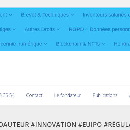
ent
Brevet & Techniques
Inventeurs salariés 
tiges
Autres Droits
RGPD – Données personnel
cennie numérique
Blockchain & NFTs
Honorai
16 35 54
Contact
Le fondateur
Publications
TDAUTEUR #INNOVATION #EUIPO #RÉGU