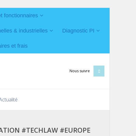
et fonctionnaires
les & industrielles
Diagnostic PI
res et frais
Nous suivre
Actualité
LATION #TECHLAW #EUROPE