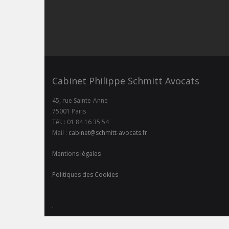
Cabinet Philippe Schmitt Avocats
45, rue Sainte-Anne
75001 Paris
Tél. : 01 84 16 35 54
Mail :
cabinet@schmitt-avocats.fr
Mentions légales
Politiques des Cookies
.