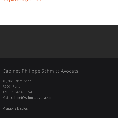
Cabinet Philippe Schmitt Avocats
45, rue Sainte-Anne
75001 Paris
Tél. : 01 84 16 35 54
Mail :
cabinet@schmitt-avocats.fr
Mentions légales