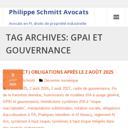
Philippe Schmitt Avocats
Avocats en PI, droits de propriété industrielle
45, rue Saint-Anne, 75001 Paris, +33 (0)1 84 16 35
TAG ARCHIVES:
GPAI ET
54
GOUVERNANCE
Contact
Le fondateur
RAI (IA ACT) OBLIGATIONS APRÈS LE 2 AOÛT 2025
8
Philippe Schmitt
Décennie numérique
AOÛT
Publications
2025
2 août 2025
,
2 août 2026
,
2 août 2027
,
cadre de gouvernance
,
Fin
de la transition étendue
,
fournisseurs de modèles d'IA à usage général
,
Actualité
GPAI et gouvernance
,
interdictions systèmes d'IA à "risque
inacceptable"
,
manipulations subliminales
,
notation sociale
,
obligations
d'acculturation à l'IA
,
Pratiques interdites et AI literacy
,
règlement AI
Act
,
systèmes à haut risque
,
systèmes à haut risque intégrés dans
des produits réglementés