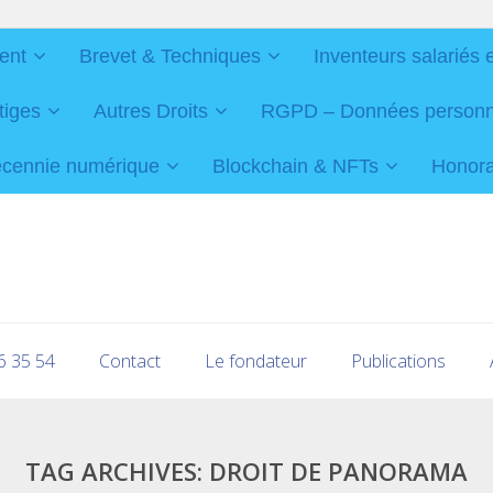
ent
Brevet & Techniques
Inventeurs salariés 
tiges
Autres Droits
RGPD – Données personnel
cennie numérique
Blockchain & NFTs
Honorai
16 35 54
Contact
Le fondateur
Publications
TAG ARCHIVES:
DROIT DE PANORAMA