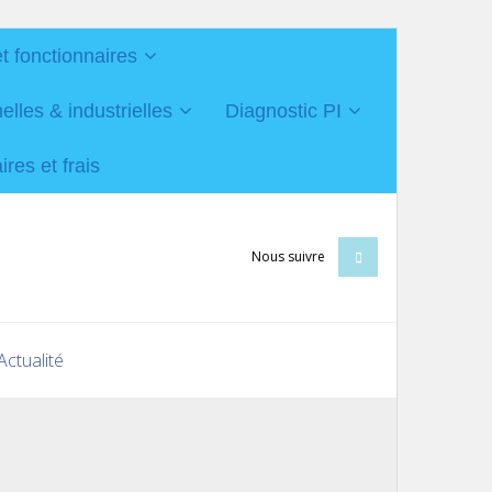
et fonctionnaires
les & industrielles
Diagnostic PI
res et frais
Nous suivre
Actualité