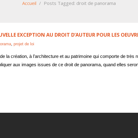
Accueil
/
Posts Tagged:
droit de panorama
OUVELLE EXCEPTION AU DROIT D’AUTEUR POUR LES OEUV
norama
,
projet de loi
rté de la création, à l’architecture et au patrimoine qui comporte de trè
 s’appliquer aux images issues de ce droit de panorama, quand elles ser