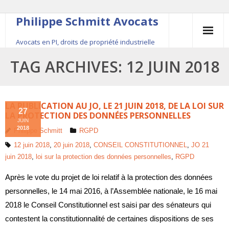
Philippe Schmitt Avocats
Avocats en PI, droits de propriété industrielle
45, rue Saint-Anne, 75001 Paris, +33 (0)1 84 16 35
TAG ARCHIVES:
12 JUIN 2018
54
Contact
LA PUBLICATION AU JO, LE 21 JUIN 2018, DE LA LOI SUR
27
LA PROTECTION DES DONNÉES PERSONNELLES
JUIN
Le fondateur
2018
Philippe Schmitt
RGPD
12 juin 2018
,
20 juin 2018
,
CONSEIL CONSTITUTIONNEL
,
JO 21
Publications
juin 2018
,
loi sur la protection des données personnelles
,
RGPD
Actualité
Après le vote du projet de loi relatif à la protection des données
personnelles, le 14 mai 2016, à l’Assemblée nationale, le 16 mai
2018 le Conseil Constitutionnel est saisi par des sénateurs qui
contestent la constitutionnalité de certaines dispositions de ses