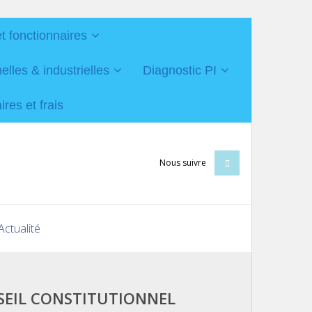
et fonctionnaires
les & industrielles
Diagnostic PI
res et frais
Nous suivre
Actualité
SEIL CONSTITUTIONNEL