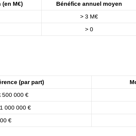
n (en M€)
Bénéfice annuel moyen
> 3 M€
> 0
érence (par part)
Mo
≤ 500 000 €
 1 000 000 €
000 €