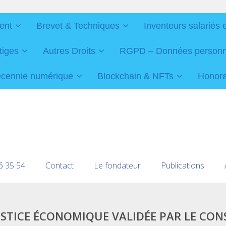
ent
Brevet & Techniques
Inventeurs salariés 
tiges
Autres Droits
RGPD – Données personnel
cennie numérique
Blockchain & NFTs
Honorai
16 35 54
Contact
Le fondateur
Publications
USTICE ÉCONOMIQUE VALIDÉE PAR LE CON