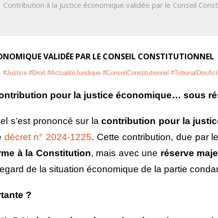
/
Contribution à la justice économique validée par le Conseil Const
CONOMIQUE VALIDÉE PAR LE CONSEIL CONSTITUTIONNEL
#Justice #Droit #ActualitéJuridique #ConseilConstitutionnel #TribunalDesA
contribution pour la justice économique… sous ré
nel s’est prononcé sur la
contribution pour la just
le
décret n° 2024-1225
. Cette contribution, due par
me à la Constitution
, mais avec une
réserve maj
egard de la situation économique de la partie con
rtante ?