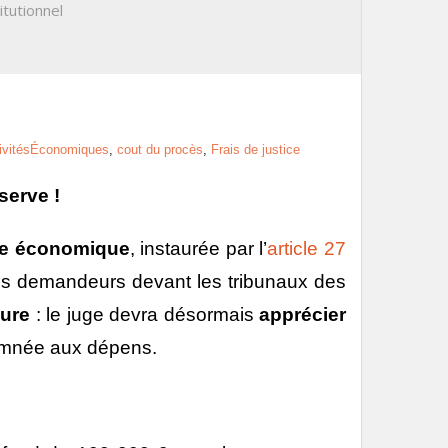
itutionnel
ctivitésÉconomiques
,
cout du procès
,
Frais de justice
serve !
ice économique
, instaurée par l’
article 27
 les demandeurs devant les tribunaux des
eure
: le juge devra désormais
apprécier
damnée aux dépens.