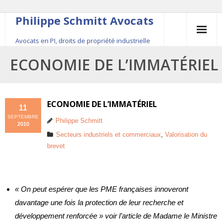
Philippe Schmitt Avocats
Avocats en PI, droits de propriété industrielle
45, rue Saint-Anne, 75001 Paris, +33 (0)1 84 16 35
ECONOMIE DE L’IMMATÉRIEL
54
Contact
ECONOMIE DE L’IMMATÉRIEL
11
SEPTEMBRE
Le fondateur
Philippe Schmitt
2010
Secteurs industriels et commerciaux
,
Valorisation du
Publications
brevet
Actualité
« On peut espérer que les PME françaises innoveront
davantage une fois la protection de leur recherche et
développement renforcée » voir l’article de Madame le Ministre