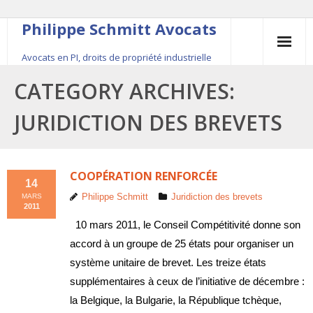
Philippe Schmitt Avocats
Avocats en PI, droits de propriété industrielle
45, rue Saint-Anne, 75001 Paris, +33 (0)1 84 16 35
CATEGORY ARCHIVES:
54
JURIDICTION DES BREVETS
Contact
Le fondateur
COOPÉRATION RENFORCÉE
14
Philippe Schmitt
Juridiction des brevets
MARS
Publications
2011
10 mars 2011, le Conseil Compétitivité donne son
Actualité
accord à un groupe de 25 états pour organiser un
système unitaire de brevet. Les treize états
supplémentaires à ceux de l’initiative de décembre :
la Belgique, la Bulgarie, la République tchèque,