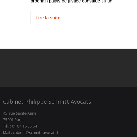
prochain palais de justice constitue-t-il un
Lire la suite
Cabinet Philippe Schmitt Avocats
45, rue Sainte-Anne
75001 Paris
Tél. : 01 84 16 35 54
Mail :
cabinet@schmitt-avocats.fr