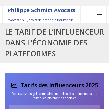
Philippe Schmitt Avocats
Avocats en PI, droits de propriété industrielle
45, rue Saint-Anne, 75001 Paris, +33 (0)1 84 16 35
LE TARIF DE L’INFLUENCEUR
54
DANS L’ÉCONOMIE DES
Contact
PLATEFORMES
Le fondateur
Publications
Actualité
Tarifs des Influenceurs 2025
Découvrez les grilles tarifaires actuelles des influenceurs sur
toutes les plateformes sociales