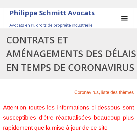
Philippe Schmitt Avocats
Avocats en PI, droits de propriété industrielle
45, rue Saint-Anne, 75001 Paris, +33 (0)1 84 16 35
CONTRATS ET
54
AMÉNAGEMENTS DES DÉLAIS
Contact
EN TEMPS DE CORONAVIRUS
Le fondateur
Publications
Coronavirus, liste des thèmes
Actualité
Attention toutes les informations ci-dessous sont
susceptibles d’être réactualisées beaucoup plus
rapidement que la mise à jour de ce site