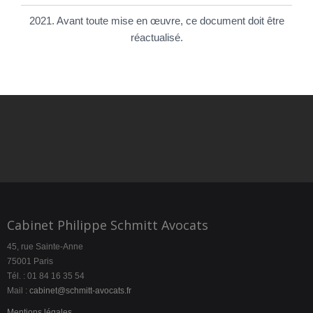
2021. Avant toute mise en œuvre, ce document doit être
réactualisé.
Cabinet Philippe Schmitt Avocats
45, rue Sainte-Anne
75001 Paris
Tél. : 01 84 16 35 54
Mail :
cabinet@schmitt-avocats.fr
Mentions légales