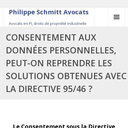
Philippe Schmitt Avocats
Avocats en PI, droits de propriété industrielle
45, rue Saint-Anne, 75001 Paris, +33 (0)1 84 16 35
CONSENTEMENT AUX
54
DONNÉES PERSONNELLES,
Contact
PEUT-ON REPRENDRE LES
Le fondateur
SOLUTIONS OBTENUES AVEC
Publications
LA DIRECTIVE 95/46 ?
Actualité
Le Consentement sous la Directive