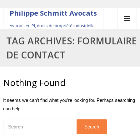
Philippe Schmitt Avocats
Avocats en PI, droits de propriété industrielle
45, rue Saint-Anne, 75001 Paris, +33 (0)1 84 16 35
TAG ARCHIVES:
FORMULAIRE
54
DE CONTACT
Contact
Le fondateur
Nothing Found
Publications
It seems we can’t find what you’re looking for. Perhaps searching
Actualité
can help.