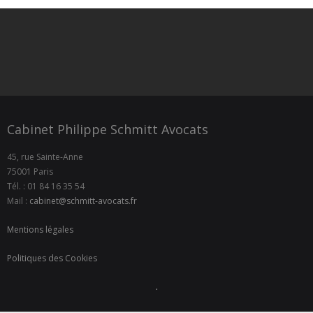
Cabinet Philippe Schmitt Avocats
45, rue Sainte-Anne
75001 Paris
Tél. : 01 84 16 35 54
Mail :
cabinet@schmitt-avocats.fr
Mentions légales
Politiques des Cookies
.