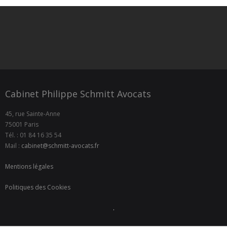
Cabinet Philippe Schmitt Avocats
45, rue Sainte-Anne
75001 Paris
Tél. : 01 84 16 35 54
Mail :
cabinet@schmitt-avocats.fr
Mentions légales
Politiques des Cookies
.