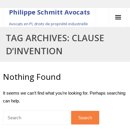
Philippe Schmitt Avocats
Avocats en PI, droits de propriété industrielle
45, rue Saint-Anne, 75001 Paris, +33 (0)1 84 16 35
TAG ARCHIVES:
CLAUSE
54
D’INVENTION
Contact
Le fondateur
Nothing Found
Publications
It seems we can’t find what you’re looking for. Perhaps searching
Actualité
can help.