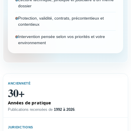
dossier
Protection, validité, contrats, précontentieux et
contentieux
Intervention pensée selon vos priorités et votre
environnement
Vous êtes
Choisissez votre profil pour afficher un résumé
ANCIENNETÉ
immédiat et accéder à la page dédiée.
30+
Années de pratique
PROFIL
Publications recensées de
1992 à 2026
.
Dirigeant PME-PMI
Sécuriser l’innovation, défendre
JURIDICTIONS