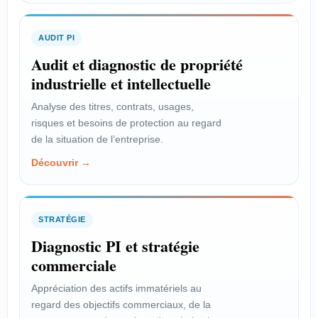
d’un projet technique ou
commercial.
AUDIT PI
Voir le profil →
Audit et diagnostic de propriété
industrielle et intellectuelle
Analyse des titres, contrats, usages,
PROFIL
risques et besoins de protection au regard
Scientifique
de la situation de l’entreprise.
Découvrir →
Valoriser l’innovation issue de la
recherche publique.
Voir le profil →
STRATÉGIE
Diagnostic PI et stratégie
commerciale
PROFIL
Inventeur salarié
Appréciation des actifs immatériels au
regard des objectifs commerciaux, de la
Faire reconnaître vos droits et