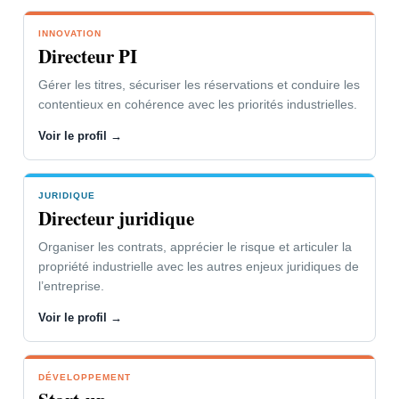
INNOVATION
VOTRE PROBLÉMATIQUE
Directeur PI
L’innovation soutient vos parts de
Gérer les titres, sécuriser les réservations et conduire les
marché et la dynamique de l’entreprise.
contentieux en cohérence avec les priorités industrielles.
Vous devez faire respecter vos droits ou
Voir le profil →
combattre ceux de vos concurrents.
JURIDIQUE
NOTRE CONCOURS
Directeur juridique
Gestion des contentieux adaptée à
Organiser les contrats, apprécier le risque et articuler la
votre organisation et à vos
propriété industrielle avec les autres enjeux juridiques de
interlocuteurs.
l’entreprise.
Outils de suivi, d’alerte et de mise en
Voir le profil →
œuvre des stratégies.
DÉVELOPPEMENT