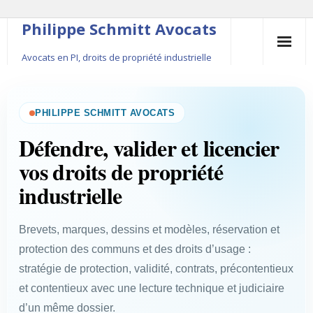
Philippe Schmitt Avocats
Avocats en PI, droits de propriété industrielle
45, rue Saint-Anne, 75001 Paris, +33 (0)1 84 16 35
54
PHILIPPE SCHMITT AVOCATS
Contact
Défendre, valider et licencier
vos droits de propriété
Le fondateur
industrielle
Publications
Brevets, marques, dessins et modèles, réservation et
Actualité
protection des communs et des droits d’usage :
stratégie de protection, validité, contrats, précontentieux
et contentieux avec une lecture technique et judiciaire
d’un même dossier.