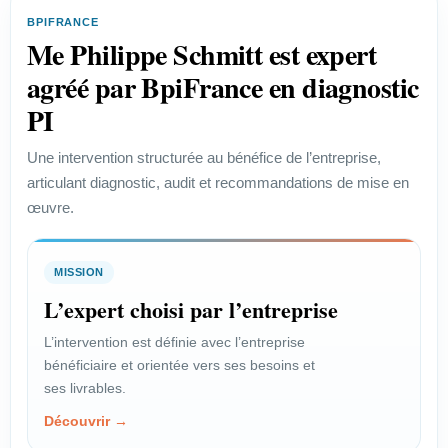
efficace des enjeux de propriété
BPIFRANCE
industrielle.
Me Philippe Schmitt est expert
Voir le profil →
agréé par BpiFrance en diagnostic
PI
PROFIL
Une intervention structurée au bénéfice de l’entreprise,
articulant diagnostic, audit et recommandations de mise en
Start-up
œuvre.
Vérifier la faisabilité juridique et
protéger un projet innovant.
MISSION
Voir le profil →
L’expert choisi par l’entreprise
L’intervention est définie avec l’entreprise
bénéficiaire et orientée vers ses besoins et
PROFIL
ses livrables.
Chef de projet
Découvrir →
Encadrer les enjeux juridiques