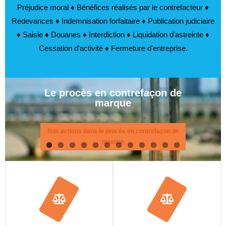
Préjudice moral ♦ Bénéfices réalisés par le contrefacteur ♦
Redevances ♦ Indemnisation forfaitaire ♦ Publication judiciaire
♦ Saisie ♦ Douanes ♦ Interdiction ♦ Liquidation d'astreinte ♦
Cessation d'activité ♦ Fermeture d'entreprise.
.
Le procès en contrefaçon de
marque
Nos actions dans le procès en contrefaçon de
marque