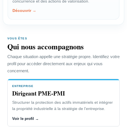
concurrence et des actions de valorisation.
négocier une rémunération
Découvrir →
équitable.
Voir le profil →
VOUS ÊTES
Qui nous accompagnons
PROFIL
Créateur-Inventeur
Chaque situation appelle une stratégie propre. Identifiez votre
profil pour accéder directement aux enjeux qui vous
Choisir la bonne protection et
concernent.
organiser les actions utiles.
Voir le profil →
ENTREPRISE
Dirigeant PME-PMI
Structurer la protection des actifs immatériels et intégrer
Dirigeant PME-PMI
la propriété industrielle à la stratégie de l’entreprise.
Voir le profil →
Accéder à la page “Vous êtes” →