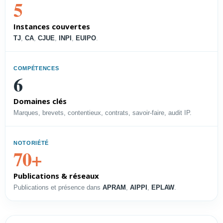
5
vos droits et soutenir la
croissance.
Instances couvertes
Voir le profil →
TJ
,
CA
,
CJUE
,
INPI
,
EUIPO
.
COMPÉTENCES
PROFIL
6
Directeur PI
Domaines clés
Piloter les droits, l’accès à la
Marques, brevets, contentieux, contrats, savoir-faire, audit IP.
technologie et les contentieux.
Voir le profil →
NOTORIÉTÉ
70+
Publications & réseaux
PROFIL
Publications et présence dans
APRAM
,
AIPPI
,
EPLAW
.
Directeur Juridique
Structurer une délégation