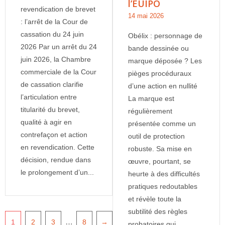
l’EUIPO
revendication de brevet
14 mai 2026
: l’arrêt de la Cour de
cassation du 24 juin
Obélix : personnage de
2026 Par un arrêt du 24
bande dessinée ou
juin 2026, la Chambre
marque déposée ? Les
commerciale de la Cour
pièges procéduraux
de cassation clarifie
d’une action en nullité
l’articulation entre
La marque est
titularité du brevet,
régulièrement
qualité à agir en
présentée comme un
contrefaçon et action
outil de protection
en revendication. Cette
robuste. Sa mise en
décision, rendue dans
œuvre, pourtant, se
le prolongement d’un...
heurte à des difficultés
pratiques redoutables
et révèle toute la
subtilité des règles
…
1
2
3
8
→
probatoires qui