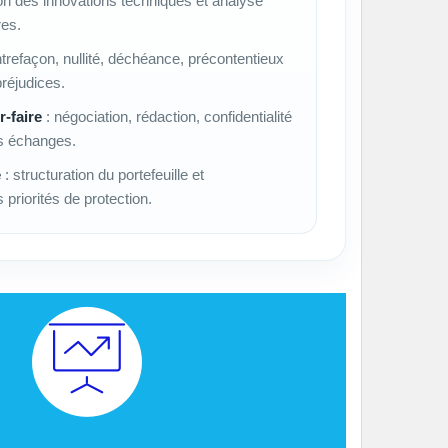
ion des innovations techniques et analyse
res.
trefaçon, nullité, déchéance, précontentieux
préjudices.
r-faire
: négociation, rédaction, confidentialité
es échanges.
e
: structuration du portefeuille et
 priorités de protection.