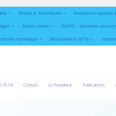
ent
Brevet & Techniques
Inventeurs salariés 
tiges
Autres Droits
RGPD – Données personnel
cennie numérique
Blockchain & NFTs
Honorai
16 35 54
Contact
Le fondateur
Publications