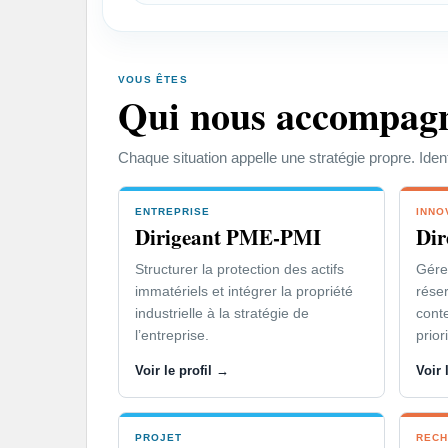
L’innovation soutient vos parts de 
l’entreprise.
VOUS ÊTES
Vous devez faire respecter vos droi
Qui nous accompag
concurrents.
Chaque situation appelle une stratégie propre. Iden
ENTREPRISE
INNO
Dirigeant PME-PMI
Dir
Structurer la protection des actifs
Gérer
immatériels et intégrer la propriété
réser
industrielle à la stratégie de
cont
l’entreprise.
prior
Voir le profil →
Voir 
PROJET
RECH