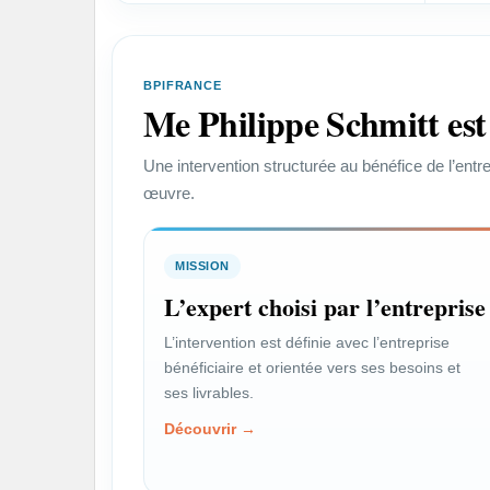
croissance.
Vo
Voir le profil →
BPIFRANCE
Me Philippe Schmitt est
PROFIL
Une intervention structurée au bénéfice de l’entr
Chef de projet
S
œuvre.
Encadrer les enjeux juridiques
Va
d’un projet technique ou
r
commercial.
MISSION
Vo
L’expert choisi par l’entreprise
Voir le profil →
L’intervention est définie avec l’entreprise
bénéficiaire et orientée vers ses besoins et
ses livrables.
Dirigeant PME-PMI
Découvrir →
VOTRE PROBLÉMATIQUE