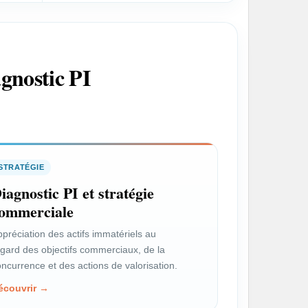
Voir le profil →
gnostic PI
PROFIL
Créateur-Inventeur
Choisir la bonne protection et
organiser les actions utiles.
STRATÉGIE
Voir le profil →
iagnostic PI et stratégie
ommerciale
préciation des actifs immatériels au
egard des objectifs commerciaux, de la
Accéder à la page “Vous êtes” →
ncurrence et des actions de valorisation.
écouvrir →