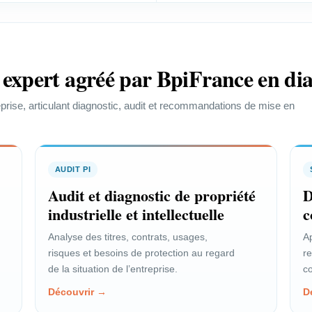
industrielle.
ir le profil →
Voir le profil →
 expert agréé par BpiFrance en dia
PROFIL
PROFIL
eprise, articulant diagnostic, audit et recommandations de mise en
Inventeur salarié
cientifique
Faire reconnaître vos droits et
loriser l’innovation issue de la
négocier une rémunération
echerche publique.
équitable.
AUDIT PI
ir le profil →
Audit et diagnostic de propriété
D
Voir le profil →
industrielle et intellectuelle
c
Analyse des titres, contrats, usages,
Ap
risques et besoins de protection au regard
r
de la situation de l’entreprise.
co
Découvrir →
D
NOTRE CONCOURS