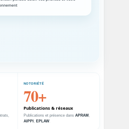
ronnement
NOTORIÉTÉ
70+
PROFIL
Publications & réseaux
Start-up
trats,
Publications et présence dans
APRAM
,
Vérifier la faisabilité juridique et
AIPPI
,
EPLAW
.
é
protéger un projet innovant.