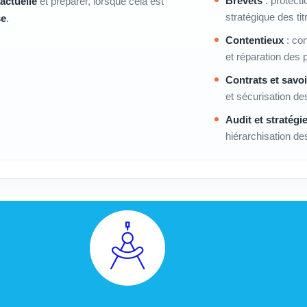
Brevets
: protect
actuelle
et préparer, lorsque cela est
stratégique des tit
se
.
Contentieux
: con
et réparation des 
Contrats et savoi
et sécurisation d
Audit et stratégi
hiérarchisation des