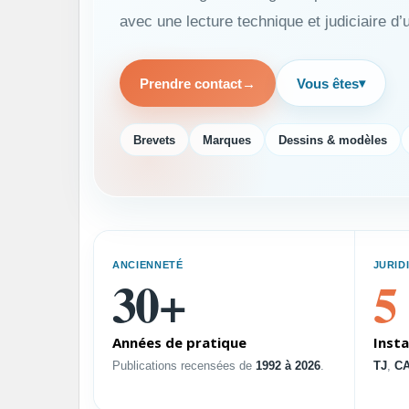
avec une lecture technique et judiciaire d
Prendre contact
→
Vous êtes
▾
Brevets
Marques
Dessins & modèles
Vous êtes
Choisissez votre profil pour afficher un résu
ANCIENNETÉ
JURID
30+
5
PROFIL
Dirigeant PME-PMI
Années de pratique
Inst
D
Publications recensées de
1992 à 2026
.
TJ
,
C
Sécuriser l’innovation, défendre
Pi
vos droits et soutenir la
te