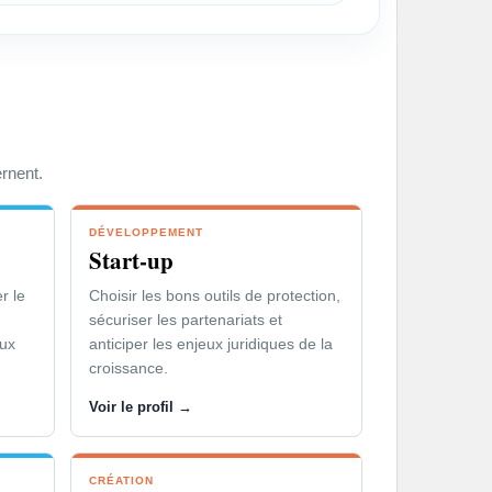
ptée à votre organisation et à vos
 de mise en œuvre des stratégies.
ernent.
Fermer le panneau
DÉVELOPPEMENT
Start-up
r le
Choisir les bons outils de protection,
sécuriser les partenariats et
eux
anticiper les enjeux juridiques de la
croissance.
Voir le profil →
CRÉATION