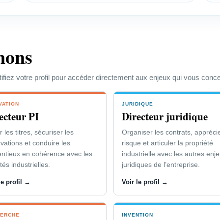
marché et la dynamique de
Gestion des contentieux ada
interlocuteurs.
ts ou combattre ceux de vos
Outils de suivi, d’alerte et
nons
tifiez votre profil pour accéder directement aux enjeux qui vous conc
VATION
JURIDIQUE
ecteur PI
Directeur juridique
 les titres, sécuriser les
Organiser les contrats, apprécie
vations et conduire les
risque et articuler la propriété
entieux en cohérence avec les
industrielle avec les autres enj
ités industrielles.
juridiques de l’entreprise.
le profil →
Voir le profil →
ERCHE
INVENTION