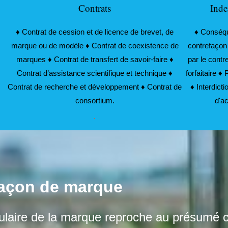
Contrats
Inde
♦ Contrat de cession et de licence de brevet, de
♦ Conséqu
marque ou de modèle ♦ Contrat de coexistence de
contrefaçon
marques ♦ Contrat de transfert de savoir-faire ♦
par le cont
Contrat d’assistance scientifique et technique ♦
forfaitaire ♦
Contrat de recherche et développement ♦ Contrat de
♦ Interdict
consortium.
d'ac
.
façon de marque
 titulaire de la marque reproche au présumé