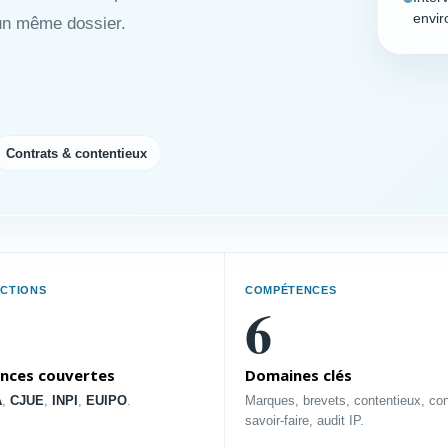
envi
’un même dossier.
Contrats & contentieux
mé immédiat et accéder à la page dédiée.
ICTIONS
COMPÉTENCES
6
PROFIL
PROFIL
Directeur Juridique
ances couvertes
Domaines clés
irecteur PI
A
,
CJUE
,
INPI
,
EUIPO
.
Marques, brevets, contentieux, con
Structurer une délégation
loter les droits, l’accès à la
savoir-faire, audit IP.
efficace des enjeux de propriét
chnologie et les contentieux.