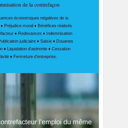
mnisation de la contrefaçon
ences économiques négatives de la
 ♦ Préjudice moral ♦ Bénéfices réalisés
refacteur ♦ Redevances ♦ Indemnisation
 Publication judiciaire ♦ Saisie ♦ Douanes
ion ♦ Liquidation d'astreinte ♦ Cessation
tivité ♦ Fermeture d'entreprise.
.
 contrefacteur l’emploi du même